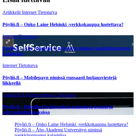
Artikkelit
Internet
Tietoturva
Pöyliö.fi – Onko Laine Helsinki -verkkokauppa luotettava?
Internet
Tietoturva
Pöyliö.fi – Åbo Akademi Universityn nimissä pankkitunnusten
kalastelua
Internet
Tietoturva
Pöyliö.fi – Mobilepayn nimissä runsaasti huijausviestejä
liikkeellä
Artikkelit
Kyberturvallisuus
Tietoturva
Pöyliö.fi – Rikolliset hyödyntävät tunnettuja brändejä
rekrytointihuijauksissa
Pöyliö.fi – Onko Laine Helsinki -verkkokauppa luotettava?
Pöyliö.fi – Åbo Akademi Universityn nimissä
pankkitunnusten kalastelua