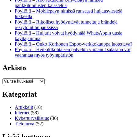
pankkitunnusten kalastelua
Pöyliö.fi – Mobilepayn nimissä runsaasti huijausviestejä
liikkeellä
Pöyliö.fi – Rikolliset hyödyntävät tunnettuja brändejä
rekrytointihuijauksissa
Pöyliö.fi – Huijarit voivat hyödyntää WhatsAppin uusia
käyttäjänimiä
Pöyliö.fi – Onko Korhonen Espoo-verkkokauppa luotettava?
Pöyliö.fi – Henkilökohtaisen palvelun vuotanut salasana voi
vaarantaa myös työympäristön
Arkisto
Arkisto
Kategoriat
Artikkelit
(16)
Internet
(58)
Kyberturvallisuus
(36)
Tietoturva
(52)
Lisää luettavaa