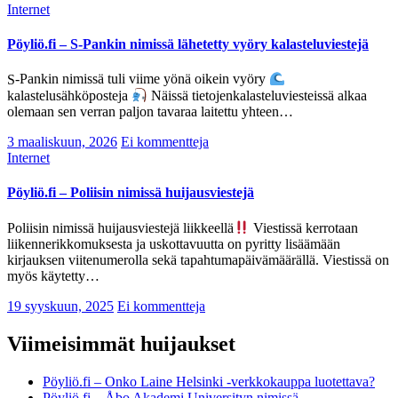
Internet
Pöyliö.fi – S-Pankin nimissä lähetetty vyöry kalasteluviestejä
S-Pankin nimissä tuli viime yönä oikein vyöry
kalastelusähköposteja
Näissä tietojenkalasteluviesteissä alkaa
olemaan sen verran paljon tavaraa laitettu yhteen…
3 maaliskuun, 2026
Ei kommentteja
Internet
Pöyliö.fi – Poliisin nimissä huijausviestejä
Poliisin nimissä huijausviestejä liikkeellä
Viestissä kerrotaan
liikennerikkomuksesta ja uskottavuutta on pyritty lisäämään
kirjauksen viitenumerolla sekä tapahtumapäivämäärällä. Viestissä on
myös käytetty…
19 syyskuun, 2025
Ei kommentteja
Viimeisimmät huijaukset
Pöyliö.fi – Onko Laine Helsinki -verkkokauppa luotettava?
Pöyliö.fi – Åbo Akademi Universityn nimissä