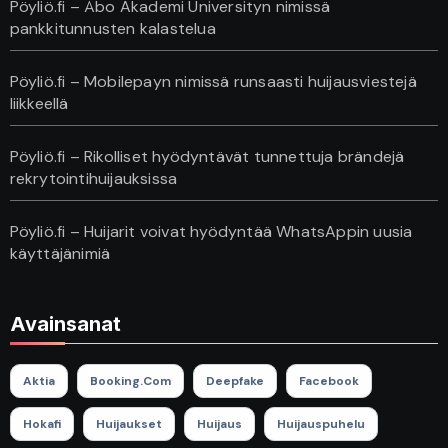
Pöyliö.fi – Åbo Akademi Universityn nimissä
pankkitunnusten kalastelua
Pöyliö.fi – Mobilepayn nimissä runsaasti huijausviestejä
liikkeellä
Pöyliö.fi – Rikolliset hyödyntävät tunnettuja brändejä
rekrytointihuijauksissa
Pöyliö.fi – Huijarit voivat hyödyntää WhatsAppin uusia
käyttäjänimiä
Avainsanat
Aktia
Booking.com
Deepfake
Facebook
Hokafi
Huijaukset
Huijaus
Huijauspuhelu