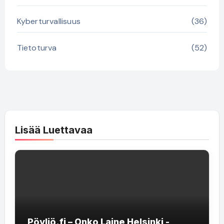
Kyberturvallisuus
(36)
Tietoturva
(52)
Lisää Luettavaa
Pöyliö.fi – Onko Laine Helsinki -