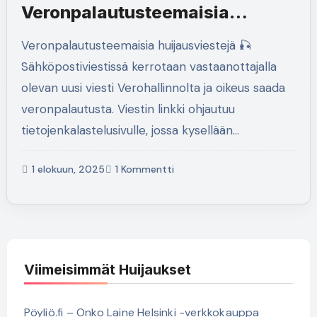
Veronpalautusteemaisia
huijausviestejä
Veronpalautusteemaisia huijausviestejä 🎣
Sähköpostiviestissä kerrotaan vastaanottajalla
olevan uusi viesti Verohallinnolta ja oikeus saada
veronpalautusta. Viestin linkki ohjautuu
tietojenkalastelusivulle, jossa kysellään…
1 elokuun, 2025
1 Kommentti
Viimeisimmät Huijaukset
Pöyliö.fi – Onko Laine Helsinki -verkkokauppa