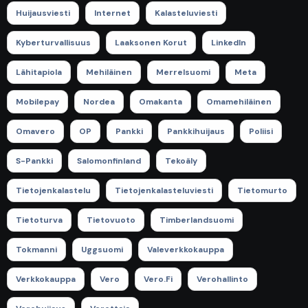
Huijausviesti
Internet
Kalasteluviesti
Kyberturvallisuus
Laaksonen Korut
LinkedIn
Lähitapiola
Mehiläinen
Merrelsuomi
Meta
Mobilepay
Nordea
Omakanta
Omamehiläinen
Omavero
OP
Pankki
Pankkihuijaus
Poliisi
S-Pankki
Salomonfinland
Tekoäly
Tietojenkalastelu
Tietojenkalasteluviesti
Tietomurto
Tietoturva
Tietovuoto
Timberlandsuomi
Tokmanni
Uggsuomi
Valeverkkokauppa
Verkkokauppa
Vero
Vero.fi
Verohallinto