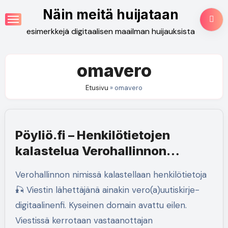
Skip
Näin meitä huijataan
to
esimerkkejä digitaalisen maailman huijauksista
content
omavero
Etusivu
»
omavero
Pöyliö.fi – Henkilötietojen
kalastelua Verohallinnon
nimissä
Verohallinnon nimissä kalastellaan henkilötietoja
🎣 Viestin lähettäjänä ainakin vero(a)uutiskirje-
digitaalinenfi. Kyseinen domain avattu eilen.
Viestissä kerrotaan vastaanottajan