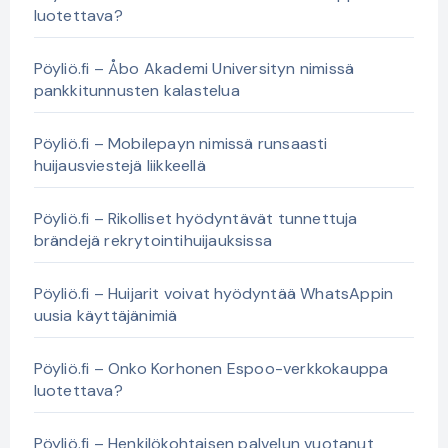
luotettava?
Pöyliö.fi – Åbo Akademi Universityn nimissä
pankkitunnusten kalastelua
Pöyliö.fi – Mobilepayn nimissä runsaasti
huijausviestejä liikkeellä
Pöyliö.fi – Rikolliset hyödyntävät tunnettuja
brändejä rekrytointihuijauksissa
Pöyliö.fi – Huijarit voivat hyödyntää WhatsAppin
uusia käyttäjänimiä
Pöyliö.fi – Onko Korhonen Espoo-verkkokauppa
luotettava?
Pöyliö.fi – Henkilökohtaisen palvelun vuotanut