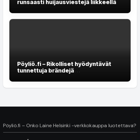
runsaasti huijausviestejä liikkeellä
Pöyliö.fi – Rikolliset hyödyntävät
tunnettuja brändejä
rekrytointihuijauksissa
Pöyliö.fi – Onko Laine Helsinki -verkkokauppa luotettava?