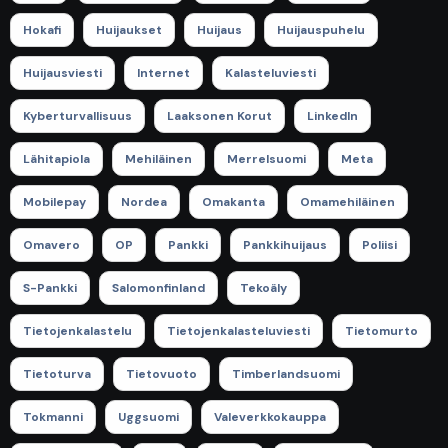
Hokafi
Huijaukset
Huijaus
Huijauspuhelu
Huijausviesti
Internet
Kalasteluviesti
Kyberturvallisuus
Laaksonen Korut
LinkedIn
Lähitapiola
Mehiläinen
Merrelsuomi
Meta
Mobilepay
Nordea
Omakanta
Omamehiläinen
Omavero
OP
Pankki
Pankkihuijaus
Poliisi
S-Pankki
Salomonfinland
Tekoäly
Tietojenkalastelu
Tietojenkalasteluviesti
Tietomurto
Tietoturva
Tietovuoto
Timberlandsuomi
Tokmanni
Uggsuomi
Valeverkkokauppa