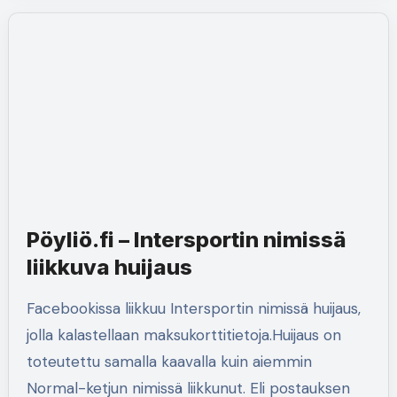
Pöyliö.fi – Intersportin nimissä
liikkuva huijaus
Facebookissa liikkuu Intersportin nimissä huijaus,
jolla kalastellaan maksukorttitietoja.Huijaus on
toteutettu samalla kaavalla kuin aiemmin
Normal-ketjun nimissä liikkunut. Eli postauksen