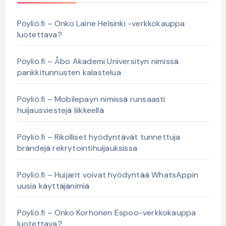
Pöyliö.fi – Onko Laine Helsinki -verkkokauppa
luotettava?
Pöyliö.fi – Åbo Akademi Universityn nimissä
pankkitunnusten kalastelua
Pöyliö.fi – Mobilepayn nimissä runsaasti
huijausviestejä liikkeellä
Pöyliö.fi – Rikolliset hyödyntävät tunnettuja
brändejä rekrytointihuijauksissa
Pöyliö.fi – Huijarit voivat hyödyntää WhatsAppin
uusia käyttäjänimiä
Pöyliö.fi – Onko Korhonen Espoo-verkkokauppa
luotettava?