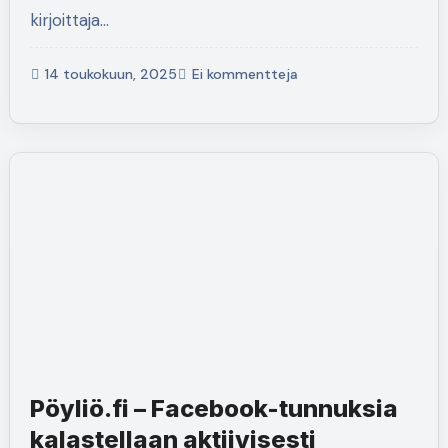
kirjoittaja…
14 toukokuun, 2025
Ei kommentteja
Pöyliö.fi – Facebook-tunnuksia
kalastellaan aktiivisesti