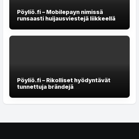
Pöyliö.fi – Mobilepayn nimissä
runsaasti huijausviestejä liikkeellä
Pöyliö.fi – Rikolliset hyödyntävät
tunnettuja brändejä
rekrytointihuijauksissa