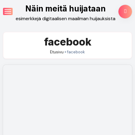
Skip
Näin meitä huijataan
to
esimerkkejä digitaalisen maailman huijauksista
content
facebook
Etusivu
»
facebook