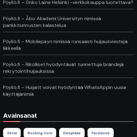
Pöyliö.fi – Onko Laine Helsinki -verkkokauppa luotettava?
Pöyliö.fi – Åbo Akademi Universityn nimissä
pankkitunnusten kalastelua
Pöyliö.fi – Mobilepayn nimissä runsaasti huijausviestejä
liikkeellä
Pöyliö.fi – Rikolliset hyödyntävät tunnettuja brändejä
rekrytointihuijauksissa
Pöyliö.fi – Huijarit voivat hyödyntää WhatsAppin uusia
käyttäjänimiä
Avainsanat
Aktia
Booking.com
Deepfake
Facebook