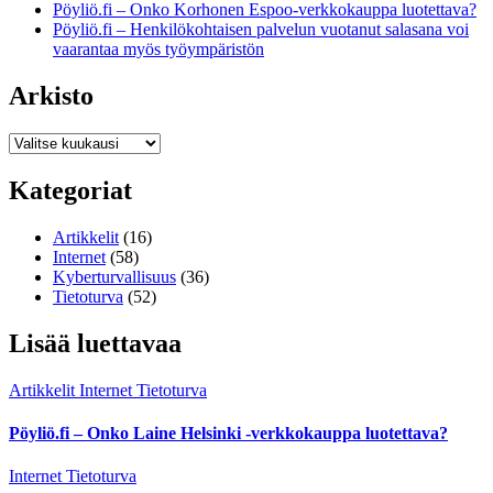
Pöyliö.fi – Onko Korhonen Espoo-verkkokauppa luotettava?
Pöyliö.fi – Henkilökohtaisen palvelun vuotanut salasana voi
vaarantaa myös työympäristön
Arkisto
Arkisto
Kategoriat
Artikkelit
(16)
Internet
(58)
Kyberturvallisuus
(36)
Tietoturva
(52)
Lisää luettavaa
Artikkelit
Internet
Tietoturva
Pöyliö.fi – Onko Laine Helsinki -verkkokauppa luotettava?
Internet
Tietoturva