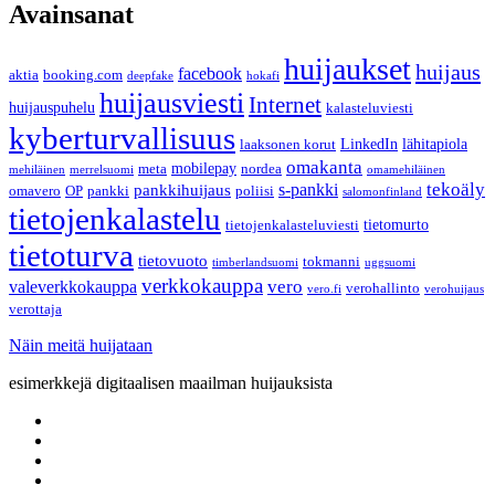
Avainsanat
huijaukset
huijaus
facebook
aktia
booking.com
deepfake
hokafi
huijausviesti
Internet
huijauspuhelu
kalasteluviesti
kyberturvallisuus
LinkedIn
lähitapiola
laaksonen korut
omakanta
mobilepay
meta
nordea
mehiläinen
merrelsuomi
omamehiläinen
s-pankki
tekoäly
pankkihuijaus
omavero
OP
pankki
poliisi
salomonfinland
tietojenkalastelu
tietomurto
tietojenkalasteluviesti
tietoturva
tietovuoto
tokmanni
timberlandsuomi
uggsuomi
verkkokauppa
valeverkkokauppa
vero
verohallinto
vero.fi
verohuijaus
verottaja
Näin meitä huijataan
esimerkkejä digitaalisen maailman huijauksista