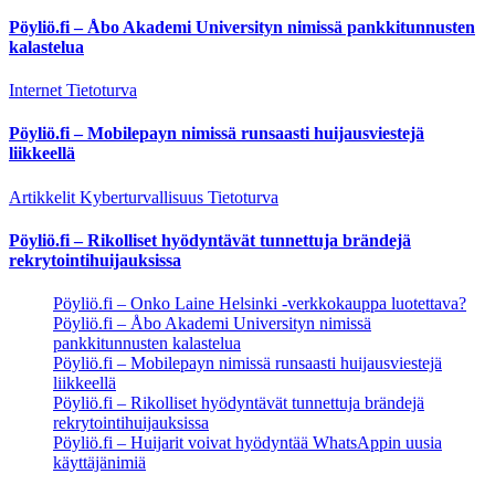
Pöyliö.fi – Åbo Akademi Universityn nimissä pankkitunnusten
kalastelua
Internet
Tietoturva
Pöyliö.fi – Mobilepayn nimissä runsaasti huijausviestejä
liikkeellä
Artikkelit
Kyberturvallisuus
Tietoturva
Pöyliö.fi – Rikolliset hyödyntävät tunnettuja brändejä
rekrytointihuijauksissa
Pöyliö.fi – Onko Laine Helsinki -verkkokauppa luotettava?
Pöyliö.fi – Åbo Akademi Universityn nimissä
pankkitunnusten kalastelua
Pöyliö.fi – Mobilepayn nimissä runsaasti huijausviestejä
liikkeellä
Pöyliö.fi – Rikolliset hyödyntävät tunnettuja brändejä
rekrytointihuijauksissa
Pöyliö.fi – Huijarit voivat hyödyntää WhatsAppin uusia
käyttäjänimiä