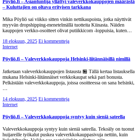
Pöyliö.fi – Asiantuntija yllättyi valeverkkokauppojen määrästä
– Kuluttajien on oltava erityisen tarkkana
Mika Pöyliö sai viikko sitten vinkin nettikaupoista, jotka näyttivät
myyvän dropshipping-menetelmällä tuotteita Kiinasta. Näiden
kauppojen verkko-osoitteet olivat putiikkicom -loppuisia, kuten…
18 elokuun, 2025
Ei kommentteja
Internet
Pöyliö.fi – Valeverkkokauppoja Helsinki-liitännäisillä nimillä
Jatketaan valeverkkokauppojen listausta 🏪 Tällä kertaa listauksella
mukana Helsinki-liitännäiset verkkokaupat sekä pari bonusta.
Pelkästään valeverkkokauppoja, joissa osoitteessa on sana helsinki,
…
14 elokuun, 2025
Ei kommentteja
Internet
Pöyliö.fi – Valeverkkokauppoja syntyy kuin sieniä sateella
Valeverkkokauppoja syntyy kuin sieniä sateella. Tekoäly on tuonut
huijareille työkalut puskea valeverkkokauppasivuja nettiin, kuin