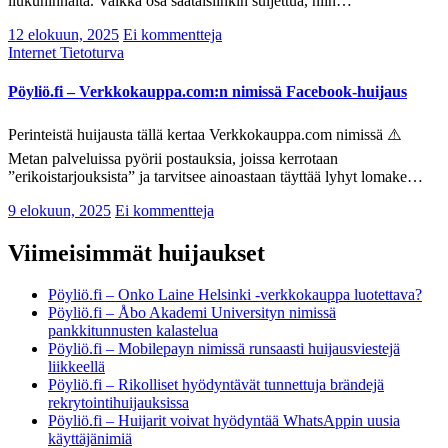
liukuhihnalta. Vaikka osa saataisiinkin suljettua, niin…
12 elokuun, 2025
Ei kommentteja
Internet
Tietoturva
Pöyliö.fi – Verkkokauppa.com:n nimissä Facebook-huijaus
Perinteistä huijausta tällä kertaa Verkkokauppa.com nimissä ⚠️
Metan palveluissa pyörii postauksia, joissa kerrotaan
”erikoistarjouksista” ja tarvitsee ainoastaan täyttää lyhyt lomake…
9 elokuun, 2025
Ei kommentteja
Viimeisimmät huijaukset
Pöyliö.fi – Onko Laine Helsinki -verkkokauppa luotettava?
Pöyliö.fi – Åbo Akademi Universityn nimissä
pankkitunnusten kalastelua
Pöyliö.fi – Mobilepayn nimissä runsaasti huijausviestejä
liikkeellä
Pöyliö.fi – Rikolliset hyödyntävät tunnettuja brändejä
rekrytointihuijauksissa
Pöyliö.fi – Huijarit voivat hyödyntää WhatsAppin uusia
käyttäjänimiä