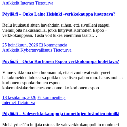
Artikkelit
Internet
Tietoturva
Pöyliö.fi – Onko Laine Helsinki -verkkokauppa luotettava?
Reilu kuukausi sitten havahduin siihen, että sivuilleni saapui
vierailijoita hakusanoilla, jotka liittyivät Korhonen Espoo -
verkkokauppaan. Tästä voit lukea enemmän täältä:…
25 heinäkuun, 2026
Ei kommentteja
Artikkelit
Kyberturvallisuus
Tietoturva
Pöyliö.fi – Onko Korhonen Espoo-verkkokauppa luotettava?
Viime viikkoina olen huomannut, että sivuni ovat esiintyneet
hakukoneiden tuloksissa poikkeuksellisen paljon mm. hakusanoilla:
korhonen espookorhonen espoo
kokemuksiakorhonenespoo.comonko korhonen espoo…
18 kesäkuun, 2026
Ei kommentteja
Internet
Tietoturva
Pöyliö.fi – Valeverkkokauppoja tunnettujen brändien nimillä
Meitä yritetään huijata ostoksille valeverkkokauppoihin monin eri