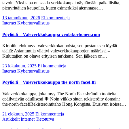
tavoin. Yksi tapa on saada verkkokaupat näyttämään paikallisilta,
pienyrittäjien kaupoilta, kuten esimerkiksi aiemmassa…
13 tammikuun, 2026
Ei kommentteja
Internet
Kyberturvallisuus
Pöyliö.fi – Valeverkkokauppa venlakorhonen.com
Kirjoitin elokuussa valeverkkokaupoista, sen postauksen löydät
täältä: Asiantuntija yllättyi valeverkkokauppojen määrästä –
Kuluttajien on oltava erityisen tarkkana. Sen jälkeen on…
23 lokakuun, 2025
Ei kommentteja
Internet
Kyberturvallisuus
Pöyliö.fi – Valeverkkokauppa the-north-face[.]fi
Valeverkkokauppa, joka myy The North Face-brändin tuotteita
epäilyttävän edullisesti 🛑 Noin viikko sitten rekisteröity domain:
the-north-facefiRekisteröintitaho Hong Kongista. Etusivun isoissa…
21 elokuun, 2025
Ei kommentteja
Artikkelit
Internet
Tietoturva