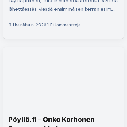
käyttäjänimen, puhelinnumeroasi ei enää näytetä
lähettäessäsi viestiä ensimmäisen kerran esim.…
1 heinäkuun, 2026
Ei kommentteja
Pöyliö.fi – Onko Korhonen