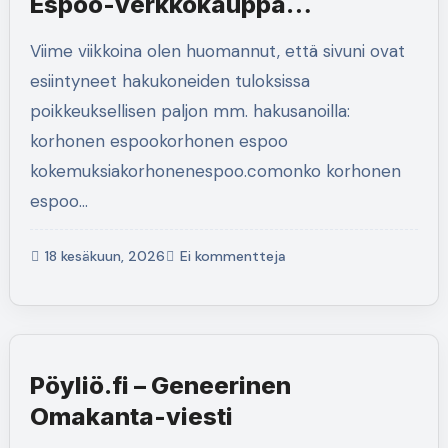
Espoo-verkkokauppa
luotettava?
Viime viikkoina olen huomannut, että sivuni ovat
esiintyneet hakukoneiden tuloksissa
poikkeuksellisen paljon mm. hakusanoilla:
korhonen espookorhonen espoo
kokemuksiakorhonenespoo.comonko korhonen
espoo…
18 kesäkuun, 2026
Ei kommentteja
Pöyliö.fi – Geneerinen
Omakanta-viesti