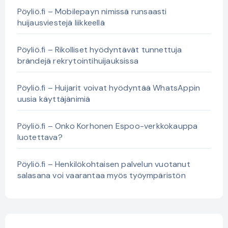
Pöyliö.fi – Mobilepayn nimissä runsaasti
huijausviestejä liikkeellä
Pöyliö.fi – Rikolliset hyödyntävät tunnettuja
brändejä rekrytointihuijauksissa
Pöyliö.fi – Huijarit voivat hyödyntää WhatsAppin
uusia käyttäjänimiä
Pöyliö.fi – Onko Korhonen Espoo-verkkokauppa
luotettava?
Pöyliö.fi – Henkilökohtaisen palvelun vuotanut
salasana voi vaarantaa myös työympäristön