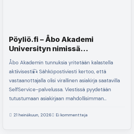
Pöyliö.fi – Åbo Akademi
Universityn nimissä
pankkitunnusten kalastelua
Åbo Akademin tunnuksia yritetään kalastella
aktiivisesti🎣 Sähköpostiviesti kertoo, että
vastaanottajalla olisi virallinen asiakirja saatavilla
SelfService-palvelussa. Viestissä pyydetään
tutustumaan asiakirjaan mahdollisimman…
21 heinäkuun, 2026
Ei kommentteja