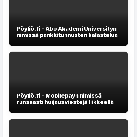
Pöyliö.fi – Åbo Akademi Universityn
nimissä pankkitunnusten kalastelua
Pöyliö.fi – Mobilepayn nimissä
runsaasti huijausviestejä liikkeellä