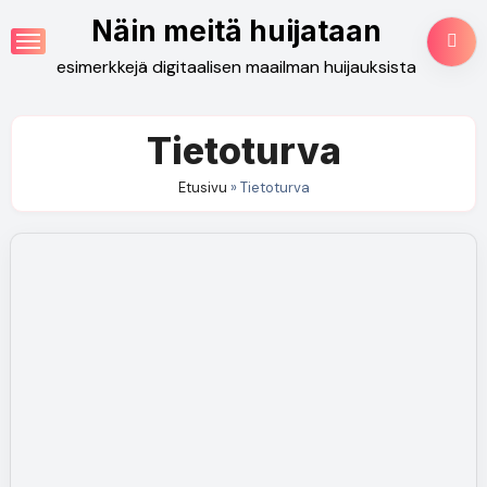
Skip
Näin meitä huijataan
to
esimerkkejä digitaalisen maailman huijauksista
content
Tietoturva
Etusivu
»
Tietoturva