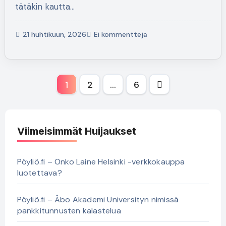
tätäkin kautta…
21 huhtikuun, 2026
Ei kommentteja
Artikkelien
1
2
…
6
sivutus
Viimeisimmät Huijaukset
Pöyliö.fi – Onko Laine Helsinki -verkkokauppa
luotettava?
Pöyliö.fi – Åbo Akademi Universityn nimissä
pankkitunnusten kalastelua