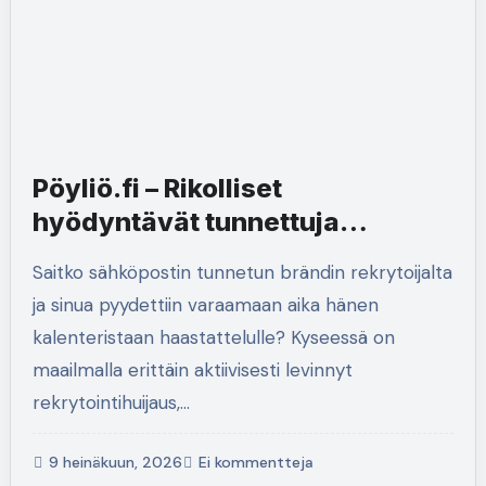
Pöyliö.fi – Rikolliset
hyödyntävät tunnettuja
brändejä
Saitko sähköpostin tunnetun brändin rekrytoijalta
rekrytointihuijauksissa
ja sinua pyydettiin varaamaan aika hänen
kalenteristaan haastattelulle? Kyseessä on
maailmalla erittäin aktiivisesti levinnyt
rekrytointihuijaus,…
9 heinäkuun, 2026
Ei kommentteja