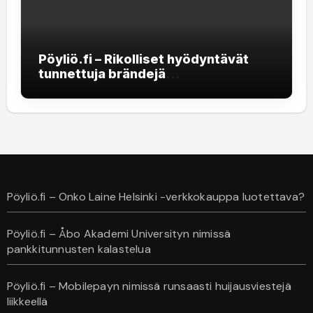
Pöyliö.fi – Rikolliset hyödyntävät
tunnettuja brändejä
rekrytointihuijauksissa
Pöyliö.fi – Onko Laine Helsinki -verkkokauppa luotettava?
Pöyliö.fi – Åbo Akademi Universityn nimissä
pankkitunnusten kalastelua
Pöyliö.fi – Mobilepayn nimissä runsaasti huijausviestejä
liikkeellä