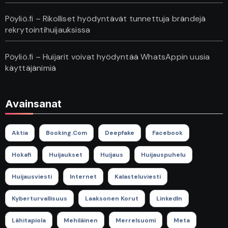
Pöyliö.fi – Rikolliset hyödyntävät tunnettuja brändejä
rekrytointihuijauksissa
Pöyliö.fi – Huijarit voivat hyödyntää WhatsAppin uusia
käyttäjänimiä
Avainsanat
Aktia
Booking.com
Deepfake
Facebook
Hokafi
Huijaukset
Huijaus
Huijauspuhelu
Huijausviesti
Internet
Kalasteluviesti
Kyberturvallisuus
Laaksonen Korut
LinkedIn
Lähitapiola
Mehiläinen
Merrelsuomi
Meta