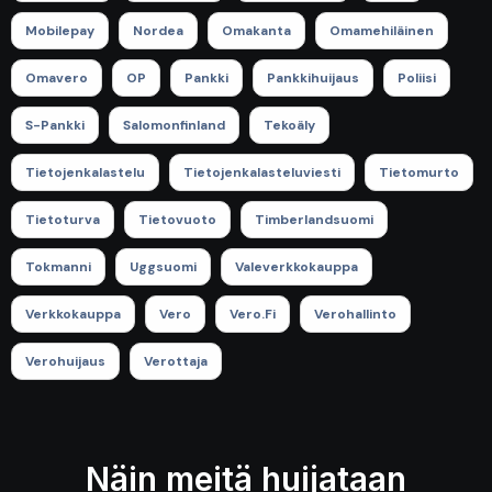
Mobilepay
Nordea
Omakanta
Omamehiläinen
Omavero
OP
Pankki
Pankkihuijaus
Poliisi
S-Pankki
Salomonfinland
Tekoäly
Tietojenkalastelu
Tietojenkalasteluviesti
Tietomurto
Tietoturva
Tietovuoto
Timberlandsuomi
Tokmanni
Uggsuomi
Valeverkkokauppa
Verkkokauppa
Vero
Vero.fi
Verohallinto
Verohuijaus
Verottaja
Näin meitä huijataan