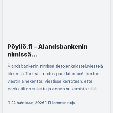
Pöyliö.fi – Ålandsbankenin
nimissä
tietojenkalasteluviestejä
Ålandsbankenin nimissä tietojenkalasteluviestejä
liikkeellä
liikkeellä Tärkeä ilmoitus pankkitilistäsi! -kertoo
viestin aihekenttä. Viestissä kerrotaan, että
pankkitili on suljettu ja ennen sulkemista tilillä…
22 huhtikuun, 2026
Ei kommentteja