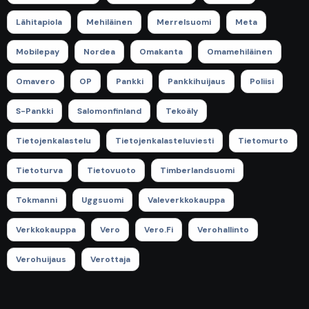
Lähitapiola
Mehiläinen
Merrelsuomi
Meta
Mobilepay
Nordea
Omakanta
Omamehiläinen
Omavero
OP
Pankki
Pankkihuijaus
Poliisi
S-Pankki
Salomonfinland
Tekoäly
Tietojenkalastelu
Tietojenkalasteluviesti
Tietomurto
Tietoturva
Tietovuoto
Timberlandsuomi
Tokmanni
Uggsuomi
Valeverkkokauppa
Verkkokauppa
Vero
Vero.fi
Verohallinto
Verohuijaus
Verottaja