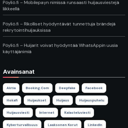
Pöyliö.fi – Mobilepayn nimissä runsaasti huijausviestejä
liikkeellä
Pöyliö.fi – Rikolliset hyödyntävät tunnettuja brändejä
rekrytointihuijauksissa
Pöyliö.fi – Huijarit voivat hyödyntää WhatsAppin uusia
käyttäjänimiä
Avainsanat
Aktia
Booking.com
Deepfake
Facebook
Hokafi
Huijaukset
Huijaus
Huijauspuhelu
Huijausviesti
Internet
Kalasteluviesti
Kyberturvallisuus
Laaksonen Korut
LinkedIn