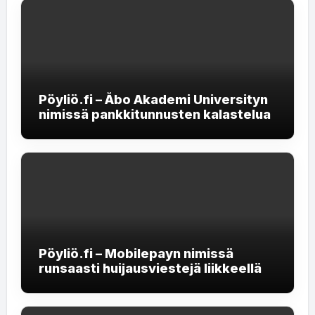
Pöyliö.fi – Åbo Akademi Universityn
nimissä pankkitunnusten kalastelua
Pöyliö.fi – Mobilepayn nimissä
runsaasti huijausviestejä liikkeellä