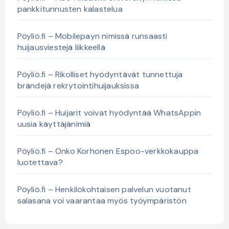
pankkitunnusten kalastelua
Pöyliö.fi – Mobilepayn nimissä runsaasti
huijausviestejä liikkeellä
Pöyliö.fi – Rikolliset hyödyntävät tunnettuja
brändejä rekrytointihuijauksissa
Pöyliö.fi – Huijarit voivat hyödyntää WhatsAppin
uusia käyttäjänimiä
Pöyliö.fi – Onko Korhonen Espoo-verkkokauppa
luotettava?
Pöyliö.fi – Henkilökohtaisen palvelun vuotanut
salasana voi vaarantaa myös työympäristön