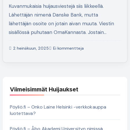
Kuvanmukaisia huijausviestejä siis liikkeellä.
Lähettäjän nimenä Danske Bank, mutta
lähettäjän osoite on jotain aivan muuta. Viestin
sisällössä puhutaan OmaKannasta. Jostain…
2 heinäkuun, 2025
Ei kommentteja
Viimeisimmät Huijaukset
Pöyliö.fi – Onko Laine Helsinki -verkkokauppa
luotettava?
Pöyliö.fi – Åbo Akademi Universityn nimissä