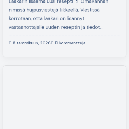
Lääkärin lisäämä uusi resepti 💊 OmaKannan
nimissä huijausviestejä liikkeellä. Viestissä
kerrotaan, että lääkäri on lisännyt
vastaanottajalle uuden reseptin ja tiedot…
8 tammikuun, 2026
Ei kommentteja