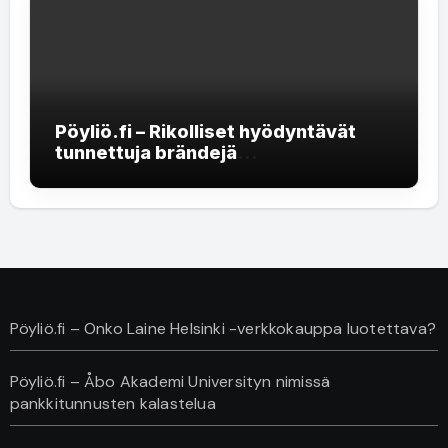
Pöyliö.fi – Rikolliset hyödyntävät
tunnettuja brändejä
rekrytointihuijauksissa
Pöyliö.fi – Onko Laine Helsinki -verkkokauppa luotettava?
Pöyliö.fi – Åbo Akademi Universityn nimissä
pankkitunnusten kalastelua