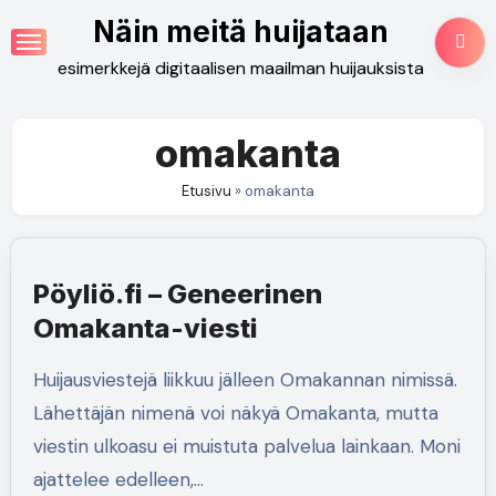
Skip
Näin meitä huijataan
to
esimerkkejä digitaalisen maailman huijauksista
content
omakanta
Etusivu
»
omakanta
Pöyliö.fi – Geneerinen
Omakanta-viesti
Huijausviestejä liikkuu jälleen Omakannan nimissä.
Lähettäjän nimenä voi näkyä Omakanta, mutta
viestin ulkoasu ei muistuta palvelua lainkaan. Moni
ajattelee edelleen,…