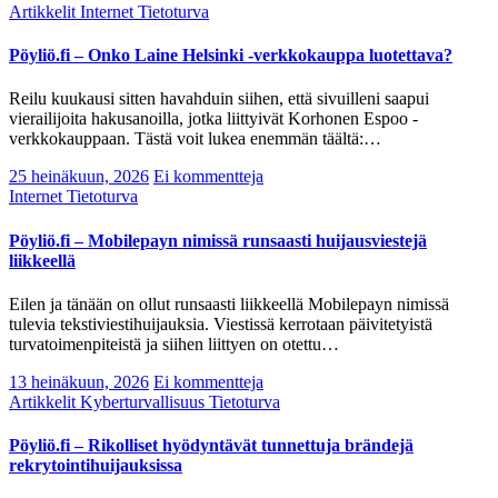
Artikkelit
Internet
Tietoturva
Pöyliö.fi – Onko Laine Helsinki -verkkokauppa luotettava?
Reilu kuukausi sitten havahduin siihen, että sivuilleni saapui
vierailijoita hakusanoilla, jotka liittyivät Korhonen Espoo -
verkkokauppaan. Tästä voit lukea enemmän täältä:…
25 heinäkuun, 2026
Ei kommentteja
Internet
Tietoturva
Pöyliö.fi – Mobilepayn nimissä runsaasti huijausviestejä
liikkeellä
Eilen ja tänään on ollut runsaasti liikkeellä Mobilepayn nimissä
tulevia tekstiviestihuijauksia. Viestissä kerrotaan päivitetyistä
turvatoimenpiteistä ja siihen liittyen on otettu…
13 heinäkuun, 2026
Ei kommentteja
Artikkelit
Kyberturvallisuus
Tietoturva
Pöyliö.fi – Rikolliset hyödyntävät tunnettuja brändejä
rekrytointihuijauksissa