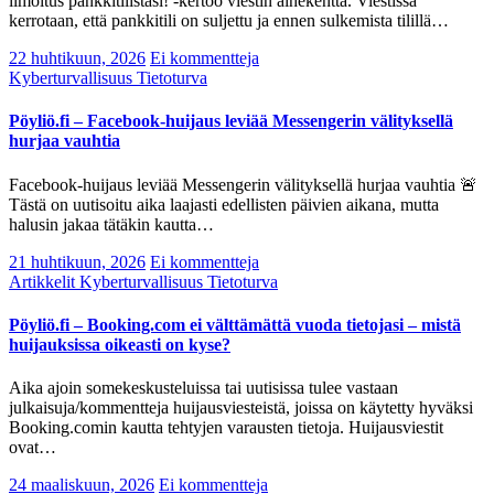
ilmoitus pankkitilistäsi! -kertoo viestin aihekenttä. Viestissä
kerrotaan, että pankkitili on suljettu ja ennen sulkemista tilillä…
22 huhtikuun, 2026
Ei kommentteja
Kyberturvallisuus
Tietoturva
Pöyliö.fi – Facebook-huijaus leviää Messengerin välityksellä
hurjaa vauhtia
Facebook-huijaus leviää Messengerin välityksellä hurjaa vauhtia 🚨
Tästä on uutisoitu aika laajasti edellisten päivien aikana, mutta
halusin jakaa tätäkin kautta…
21 huhtikuun, 2026
Ei kommentteja
Artikkelit
Kyberturvallisuus
Tietoturva
Pöyliö.fi – Booking.com ei välttämättä vuoda tietojasi – mistä
huijauksissa oikeasti on kyse?
Aika ajoin somekeskusteluissa tai uutisissa tulee vastaan
julkaisuja/kommentteja huijausviesteistä, joissa on käytetty hyväksi
Booking.comin kautta tehtyjen varausten tietoja. Huijausviestit
ovat…
24 maaliskuun, 2026
Ei kommentteja