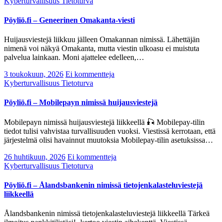
Kyberturvallisuus
Tietoturva
Pöyliö.fi – Geneerinen Omakanta-viesti
Huijausviestejä liikkuu jälleen Omakannan nimissä. Lähettäjän
nimenä voi näkyä Omakanta, mutta viestin ulkoasu ei muistuta
palvelua lainkaan. Moni ajattelee edelleen,…
3 toukokuun, 2026
Ei kommentteja
Kyberturvallisuus
Tietoturva
Pöyliö.fi – Mobilepayn nimissä huijausviestejä
Mobilepayn nimissä huijausviestejä liikkeellä 🎣 Mobilepay-tilin
tiedot tulisi vahvistaa turvallisuuden vuoksi. Viestissä kerrotaan, että
järjestelmä olisi havainnut muutoksia Mobilepay-tilin asetuksissa…
26 huhtikuun, 2026
Ei kommentteja
Kyberturvallisuus
Tietoturva
Pöyliö.fi – Ålandsbankenin nimissä tietojenkalasteluviestejä
liikkeellä
Ålandsbankenin nimissä tietojenkalasteluviestejä liikkeellä Tärkeä