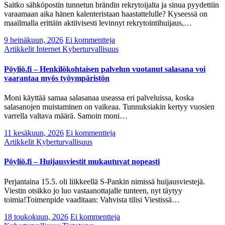
Saitko sähköpostin tunnetun brändin rekrytoijalta ja sinua pyydettiin
varaamaan aika hänen kalenteristaan haastattelulle? Kyseessä on
maailmalla erittäin aktiivisesti levinnyt rekrytointihuijaus,…
9 heinäkuun, 2026
Ei kommentteja
Artikkelit
Internet
Kyberturvallisuus
Pöyliö.fi – Henkilökohtaisen palvelun vuotanut salasana voi
vaarantaa myös työympäristön
Moni käyttää samaa salasanaa useassa eri palveluissa, koska
salasanojen muistaminen on vaikeaa. Tunnuksiakin kertyy vuosien
varrella valtava määrä. Samoin moni…
11 kesäkuun, 2026
Ei kommentteja
Artikkelit
Kyberturvallisuus
Pöyliö.fi – Huijausviestit mukautuvat nopeasti
Perjantaina 15.5. oli liikkeellä S-Pankin nimissä huijausviestejä.
Viestin otsikko jo luo vastaanottajalle tunteen, nyt täytyy
toimia!Toimenpide vaaditaan: Vahvista tilisi Viestissä…
18 toukokuun, 2026
Ei kommentteja