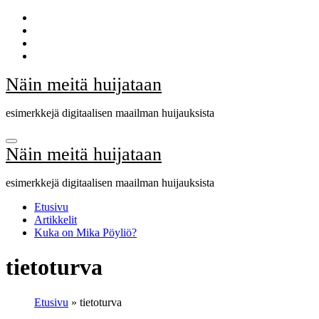
Skip
to
content
Näin meitä huijataan
esimerkkejä digitaalisen maailman huijauksista
Näin meitä huijataan
esimerkkejä digitaalisen maailman huijauksista
Etusivu
Artikkelit
Kuka on Mika Pöyliö?
tietoturva
Etusivu
»
tietoturva