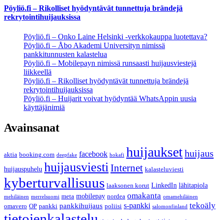
Pöyliö.fi – Rikolliset hyödyntävät tunnettuja brändejä
rekrytointihuijauksissa
Pöyliö.fi – Onko Laine Helsinki -verkkokauppa luotettava?
Pöyliö.fi – Åbo Akademi Universityn nimissä
pankkitunnusten kalastelua
Pöyliö.fi – Mobilepayn nimissä runsaasti huijausviestejä
liikkeellä
Pöyliö.fi – Rikolliset hyödyntävät tunnettuja brändejä
rekrytointihuijauksissa
Pöyliö.fi – Huijarit voivat hyödyntää WhatsAppin uusia
käyttäjänimiä
Avainsanat
huijaukset
huijaus
facebook
aktia
booking.com
deepfake
hokafi
huijausviesti
Internet
huijauspuhelu
kalasteluviesti
kyberturvallisuus
LinkedIn
lähitapiola
laaksonen korut
omakanta
mobilepay
meta
nordea
mehiläinen
merrelsuomi
omamehiläinen
s-pankki
tekoäly
pankkihuijaus
omavero
OP
pankki
poliisi
salomonfinland
tietojenkalastelu