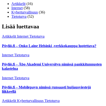
Artikkelit
(16)
Internet
(58)
Kyberturvallisuus
(36)
Tietoturva
(52)
Lisää luettavaa
Artikkelit
Internet
Tietoturva
Pöyliö.fi – Onko Laine Helsinki -verkkokauppa luotettava?
Internet
Tietoturva
Pöyliö.fi – Åbo Akademi Universityn nimissä pankkitunnusten
kalastelua
Internet
Tietoturva
Pöyliö.fi – Mobilepayn nimissä runsaasti huijausviestejä
liikkeellä
Artikkelit
Kyberturvallisuus
Tietoturva