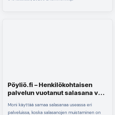
Pöyliö.fi – Henkilökohtaisen
palvelun vuotanut salasana voi
vaarantaa myös työympäristön
Moni käyttää samaa salasanaa useassa eri
palveluissa, koska salasanojen muistaminen on