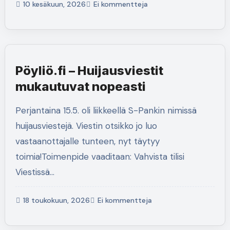
10 kesäkuun, 2026
Ei kommentteja
Pöyliö.fi – Huijausviestit
mukautuvat nopeasti
Perjantaina 15.5. oli liikkeellä S-Pankin nimissä
huijausviestejä. Viestin otsikko jo luo
vastaanottajalle tunteen, nyt täytyy
toimia!Toimenpide vaaditaan: Vahvista tilisi
Viestissä…
18 toukokuun, 2026
Ei kommentteja