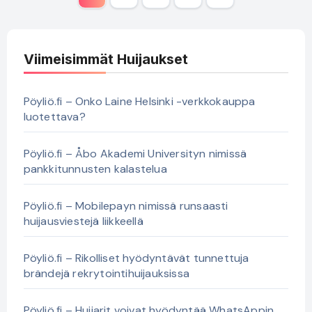
sivutus
Viimeisimmät Huijaukset
Pöyliö.fi – Onko Laine Helsinki -verkkokauppa
luotettava?
Pöyliö.fi – Åbo Akademi Universityn nimissä
pankkitunnusten kalastelua
Pöyliö.fi – Mobilepayn nimissä runsaasti
huijausviestejä liikkeellä
Pöyliö.fi – Rikolliset hyödyntävät tunnettuja
brändejä rekrytointihuijauksissa
Pöyliö.fi – Huijarit voivat hyödyntää WhatsAppin