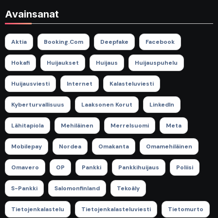
Avainsanat
Aktia
Booking.com
Deepfake
Facebook
Hokafi
Huijaukset
Huijaus
Huijauspuhelu
Huijausviesti
Internet
Kalasteluviesti
Kyberturvallisuus
Laaksonen Korut
LinkedIn
Lähitapiola
Mehiläinen
Merrelsuomi
Meta
Mobilepay
Nordea
Omakanta
Omamehiläinen
Omavero
OP
Pankki
Pankkihuijaus
Poliisi
S-Pankki
Salomonfinland
Tekoäly
Tietojenkalastelu
Tietojenkalasteluviesti
Tietomurto