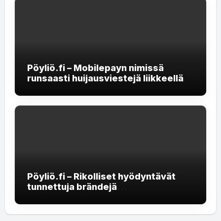
Pöyliö.fi – Mobilepayn nimissä
runsaasti huijausviestejä liikkeellä
Pöyliö.fi – Rikolliset hyödyntävät
tunnettuja brändejä
rekrytointihuijauksissa