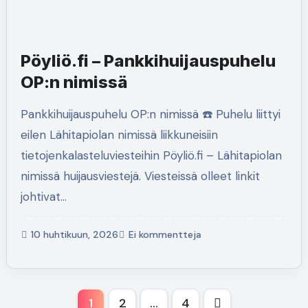
Pöyliö.fi – Pankkihuijauspuhelu
OP:n nimissä
Pankkihuijauspuhelu OP:n nimissä ☎️ Puhelu liittyi
eilen Lähitapiolan nimissä liikkuneisiin
tietojenkalasteluviesteihin Pöyliö.fi – Lähitapiolan
nimissä huijausviestejä. Viesteissä olleet linkit
johtivat…
10 huhtikuun, 2026
Ei kommentteja
Artikkelien
1
2
…
4