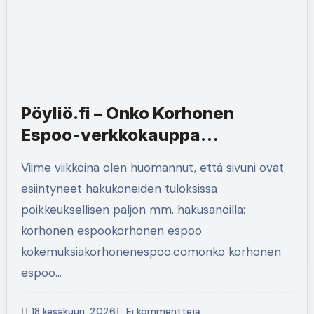
Pöyliö.fi – Onko Korhonen
Espoo-verkkokauppa
luotettava?
Viime viikkoina olen huomannut, että sivuni ovat
esiintyneet hakukoneiden tuloksissa
poikkeuksellisen paljon mm. hakusanoilla:
korhonen espookorhonen espoo
kokemuksiakorhonenespoo.comonko korhonen
espoo…
18 kesäkuun, 2026
Ei kommentteja