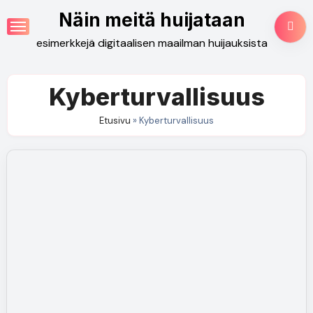
Skip
Näin meitä huijataan
to
esimerkkejä digitaalisen maailman huijauksista
content
Kyberturvallisuus
Etusivu
»
Kyberturvallisuus