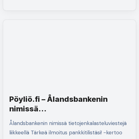
Pöyliö.fi – Ålandsbankenin
nimissä
tietojenkalasteluviestejä
Ålandsbankenin nimissä tietojenkalasteluviestejä
liikkeellä
liikkeellä Tärkeä ilmoitus pankkitilistäsi! -kertoo