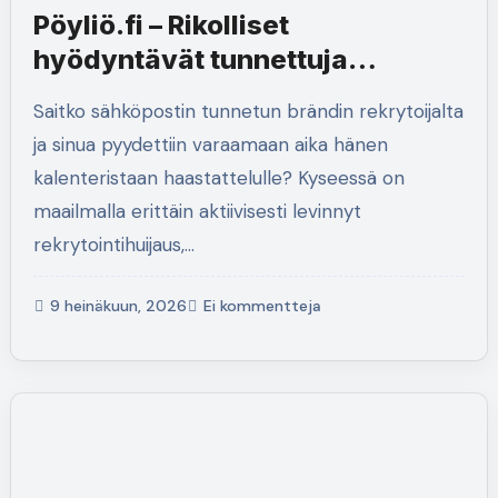
Pöyliö.fi – Rikolliset
hyödyntävät tunnettuja
brändejä
Saitko sähköpostin tunnetun brändin rekrytoijalta
rekrytointihuijauksissa
ja sinua pyydettiin varaamaan aika hänen
kalenteristaan haastattelulle? Kyseessä on
maailmalla erittäin aktiivisesti levinnyt
rekrytointihuijaus,…
9 heinäkuun, 2026
Ei kommentteja