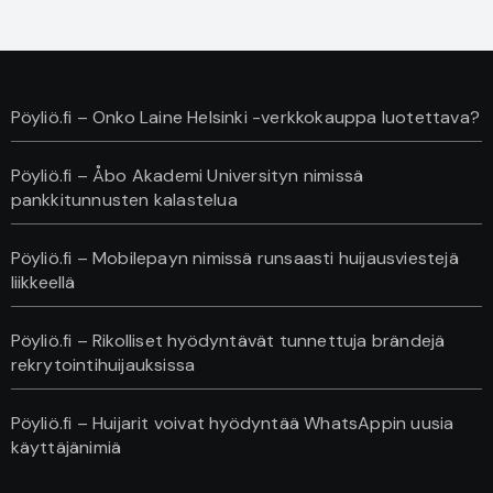
Pöyliö.fi – Onko Laine Helsinki -verkkokauppa luotettava?
Pöyliö.fi – Åbo Akademi Universityn nimissä
pankkitunnusten kalastelua
Pöyliö.fi – Mobilepayn nimissä runsaasti huijausviestejä
liikkeellä
Pöyliö.fi – Rikolliset hyödyntävät tunnettuja brändejä
rekrytointihuijauksissa
Pöyliö.fi – Huijarit voivat hyödyntää WhatsAppin uusia
käyttäjänimiä