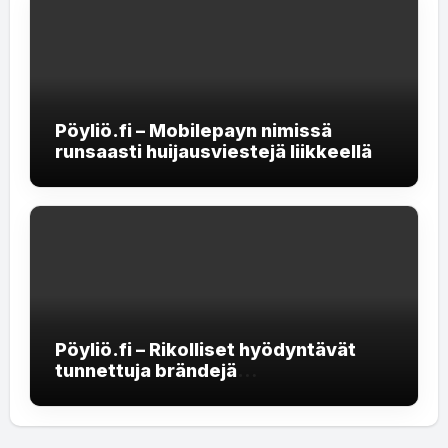
Pöyliö.fi – Mobilepayn nimissä
runsaasti huijausviestejä liikkeellä
Pöyliö.fi – Rikolliset hyödyntävät
tunnettuja brändejä
rekrytointihuijauksissa