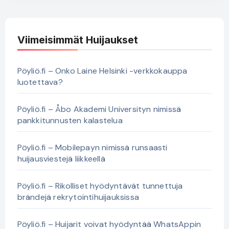
Viimeisimmät Huijaukset
Pöyliö.fi – Onko Laine Helsinki -verkkokauppa
luotettava?
Pöyliö.fi – Åbo Akademi Universityn nimissä
pankkitunnusten kalastelua
Pöyliö.fi – Mobilepayn nimissä runsaasti
huijausviestejä liikkeellä
Pöyliö.fi – Rikolliset hyödyntävät tunnettuja
brändejä rekrytointihuijauksissa
Pöyliö.fi – Huijarit voivat hyödyntää WhatsAppin