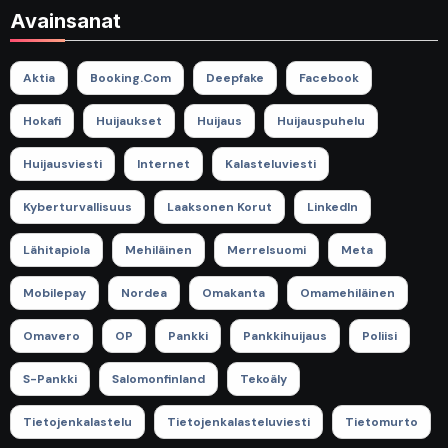
Avainsanat
Aktia
Booking.com
Deepfake
Facebook
Hokafi
Huijaukset
Huijaus
Huijauspuhelu
Huijausviesti
Internet
Kalasteluviesti
Kyberturvallisuus
Laaksonen Korut
LinkedIn
Lähitapiola
Mehiläinen
Merrelsuomi
Meta
Mobilepay
Nordea
Omakanta
Omamehiläinen
Omavero
OP
Pankki
Pankkihuijaus
Poliisi
S-Pankki
Salomonfinland
Tekoäly
Tietojenkalastelu
Tietojenkalasteluviesti
Tietomurto