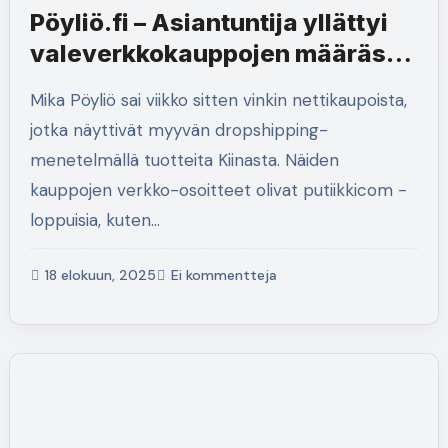
Pöyliö.fi – Asiantuntija yllättyi
valeverkkokauppojen määrästä
– Kuluttajien on oltava erityisen
Mika Pöyliö sai viikko sitten vinkin nettikaupoista,
tarkkana
jotka näyttivät myyvän dropshipping-
menetelmällä tuotteita Kiinasta. Näiden
kauppojen verkko-osoitteet olivat putiikkicom -
loppuisia, kuten…
18 elokuun, 2025
Ei kommentteja