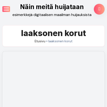
Skip
Näin meitä huijataan
to
esimerkkejä digitaalisen maailman huijauksista
content
laaksonen korut
Etusivu
»
laaksonen korut