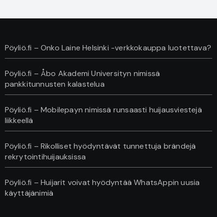
Pöyliö.fi – Onko Laine Helsinki -verkkokauppa luotettava?
Pöyliö.fi – Åbo Akademi Universityn nimissä
pankkitunnusten kalastelua
Pöyliö.fi – Mobilepayn nimissä runsaasti huijausviestejä
liikkeellä
Pöyliö.fi – Rikolliset hyödyntävät tunnettuja brändejä
rekrytointihuijauksissa
Pöyliö.fi – Huijarit voivat hyödyntää WhatsAppin uusia
käyttäjänimiä