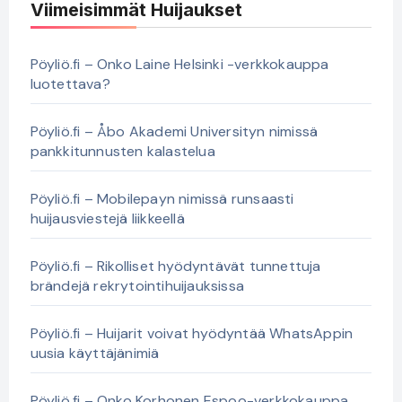
Viimeisimmät Huijaukset
Pöyliö.fi – Onko Laine Helsinki -verkkokauppa
luotettava?
Pöyliö.fi – Åbo Akademi Universityn nimissä
pankkitunnusten kalastelua
Pöyliö.fi – Mobilepayn nimissä runsaasti
huijausviestejä liikkeellä
Pöyliö.fi – Rikolliset hyödyntävät tunnettuja
brändejä rekrytointihuijauksissa
Pöyliö.fi – Huijarit voivat hyödyntää WhatsAppin
uusia käyttäjänimiä
Pöyliö.fi – Onko Korhonen Espoo-verkkokauppa