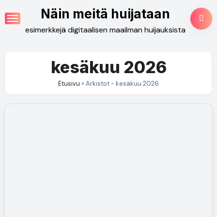
Skip
Näin meitä huijataan
to
esimerkkejä digitaalisen maailman huijauksista
content
kesäkuu 2026
Etusivu
»
Arkistot - kesäkuu 2026