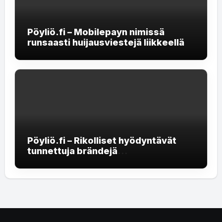
Pöyliö.fi – Mobilepayn nimissä
runsaasti huijausviestejä liikkeellä
Pöyliö.fi – Rikolliset hyödyntävät
tunnettuja brändejä
rekrytointihuijauksissa