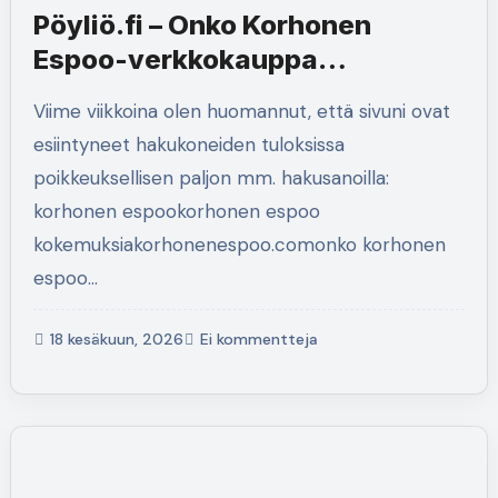
Pöyliö.fi – Onko Korhonen
Espoo-verkkokauppa
luotettava?
Viime viikkoina olen huomannut, että sivuni ovat
esiintyneet hakukoneiden tuloksissa
poikkeuksellisen paljon mm. hakusanoilla:
korhonen espookorhonen espoo
kokemuksiakorhonenespoo.comonko korhonen
espoo…
18 kesäkuun, 2026
Ei kommentteja