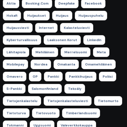
Aktia
Booking.com
Deepfake
Facebook
Hokafi
Huijaukset
Huijaus
Huijauspuhelu
Huijausviesti
Internet
Kalasteluviesti
Kyberturvallisuus
Laaksonen Korut
LinkedIn
Lähitapiola
Mehiläinen
Merrelsuomi
Meta
Mobilepay
Nordea
Omakanta
Omamehiläinen
Omavero
OP
Pankki
Pankkihuijaus
Poliisi
S-Pankki
Salomonfinland
Tekoäly
Tietojenkalastelu
Tietojenkalasteluviesti
Tietomurto
Tietoturva
Tietovuoto
Timberlandsuomi
Tokmanni
Uggsuomi
Valeverkkokauppa