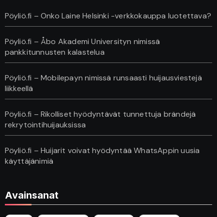
Pöyliö.fi – Onko Laine Helsinki -verkkokauppa luotettava?
Pöyliö.fi – Åbo Akademi Universityn nimissä
pankkitunnusten kalastelua
Pöyliö.fi – Mobilepayn nimissä runsaasti huijausviestejä
liikkeellä
Pöyliö.fi – Rikolliset hyödyntävät tunnettuja brändejä
rekrytointihuijauksissa
Pöyliö.fi – Huijarit voivat hyödyntää WhatsAppin uusia
käyttäjänimiä
Avainsanat