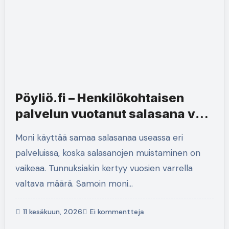
Pöyliö.fi – Henkilökohtaisen
palvelun vuotanut salasana voi
vaarantaa myös työympäristön
Moni käyttää samaa salasanaa useassa eri
palveluissa, koska salasanojen muistaminen on
vaikeaa. Tunnuksiakin kertyy vuosien varrella
valtava määrä. Samoin moni…
11 kesäkuun, 2026
Ei kommentteja