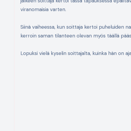
jälkeen soittaja kertoi tässä tapauksessa epäiltäv
viranomaisia varten.
Siinä vaiheessa, kun soittaja kertoi puheluiden n
kerroin saman tilanteen olevan myös täällä pääs
Lopuksi vielä kyselin soittajalta, kuinka hän on 