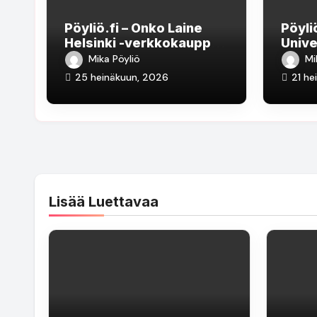
Pöyliö.fi – Onko Laine
Pöyli
Helsinki -verkkokauppa
Unive
luotettava?
pank
Mika Pöyliö
Mi
kalas
25 heinäkuun, 2026
21 he
Lisää Luettavaa