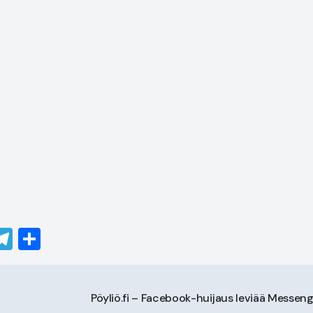
senger
utlook.com
Telegram
Share
ä
Pöyliö.fi – Facebook-huijaus leviää Messeng