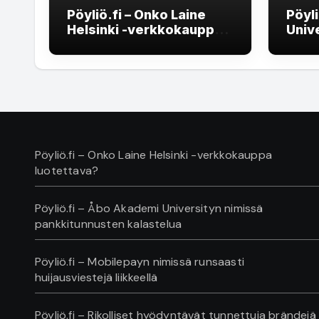
Pöyliö.fi – Onko Laine
Pöyl
Helsinki -verkkokauppa
Univ
luotettava?
pank
kala
Pöyliö.fi – Onko Laine Helsinki -verkkokauppa
luotettava?
Pöyliö.fi – Åbo Akademi Universityn nimissä
pankkitunnusten kalastelua
Pöyliö.fi – Mobilepayn nimissä runsaasti
huijausviestejä liikkeellä
Pöyliö.fi – Rikolliset hyödyntävät tunnettuja brändejä