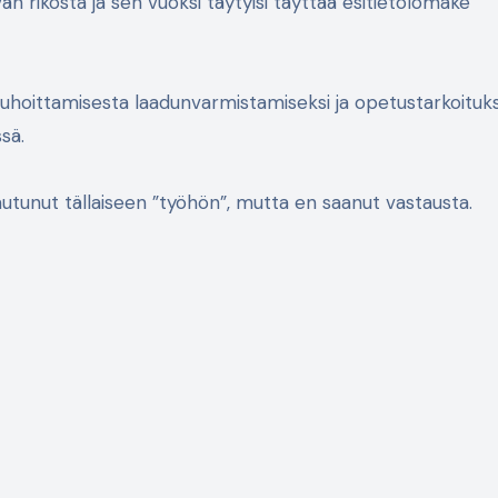
än rikosta ja sen vuoksi täytyisi täyttää esitietolomake
auhoittamisesta laadunvarmistamiseksi ja opetustarkoituksii
sä.
ajautunut tällaiseen ”työhön”, mutta en saanut vastausta.