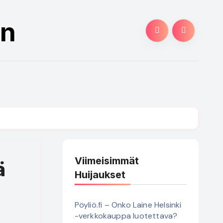
an
Viimeisimmät
ä
Huijaukset
Pöyliö.fi – Onko Laine Helsinki
-verkkokauppa luotettava?