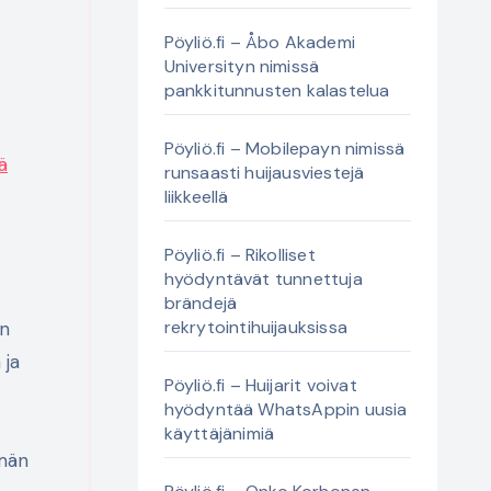
Pöyliö.fi – Åbo Akademi
Universityn nimissä
pankkitunnusten kalastelua
Pöyliö.fi – Mobilepayn nimissä
ä
runsaasti huijausviestejä
liikkeellä
Pöyliö.fi – Rikolliset
hyödyntävät tunnettuja
brändejä
rekrytointihuijauksissa
en
 ja
Pöyliö.fi – Huijarit voivat
hyödyntää WhatsAppin uusia
käyttäjänimiä
ämän