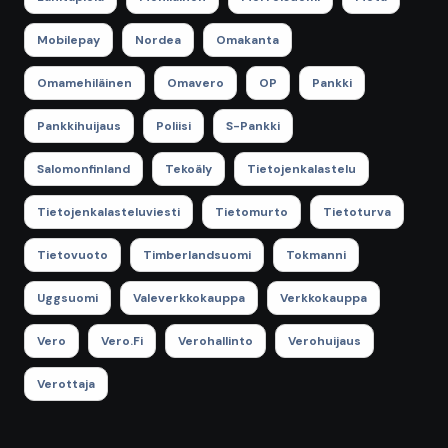
Mobilepay
Nordea
Omakanta
Omamehiläinen
Omavero
OP
Pankki
Pankkihuijaus
Poliisi
S-Pankki
Salomonfinland
Tekoäly
Tietojenkalastelu
Tietojenkalasteluviesti
Tietomurto
Tietoturva
Tietovuoto
Timberlandsuomi
Tokmanni
Uggsuomi
Valeverkkokauppa
Verkkokauppa
Vero
Vero.fi
Verohallinto
Verohuijaus
Verottaja