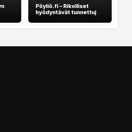
yn
Pöyliö.fi – Rikolliset
hyödyntävät tunnettuja
eellä
brändejä
rekrytointihuijauksissa