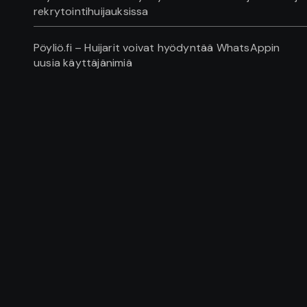
rekrytointihuijauksissa
Pöyliö.fi – Huijarit voivat hyödyntää WhatsAppin
uusia käyttäjänimiä