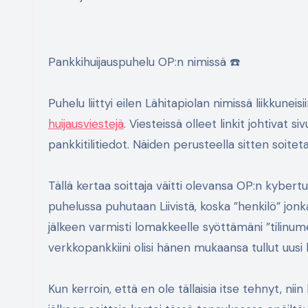
Pankkihuijauspuhelu OP:n nimissä ☎️
Puhelu liittyi eilen Lähitapiolan nimissä liikkuneis
huijausviestejä
. Viesteissä olleet linkit johtivat s
pankkitilitiedot. Näiden perusteella sitten soiteta
Tällä kertaa soittaja väitti olevansa OP:n kyber
puhelussa puhutaan Liivistä, koska ”henkilö” jonk
jälkeen varmisti lomakkeelle syöttämäni ”tilinume
verkkopankkiini olisi hänen mukaansa tullut uusi k
Kun kerroin, että en ole tällaisia itse tehnyt, nii