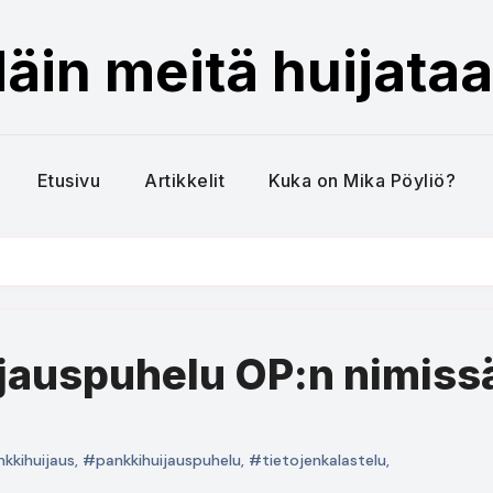
äin meitä huijata
Etusivu
Artikkelit
Kuka on Mika Pöyliö?
uijauspuhelu OP:n nimiss
kkihuijaus
,
#pankkihuijauspuhelu
,
#tietojenkalastelu
,