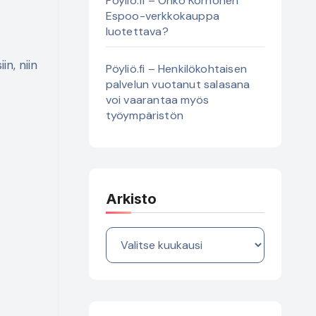
Pöyliö.fi – Onko Korhonen
Espoo-verkkokauppa
luotettava?
n, niin
Pöyliö.fi – Henkilökohtaisen
palvelun vuotanut salasana
voi vaarantaa myös
työympäristön
Arkisto
Arkisto