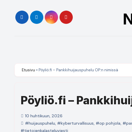
Skip
to
N
content
Etusivu
»
Pöyliö.fi – Pankkihuijauspuhelu OP:n nimissä
Pöyliö.fi – Pankkih
10 huhtikuun, 2026
#huijauspuhelu
,
#kyberturvallisuus
,
#op pohjola
,
#pan
#tietojenkalasteluviesti