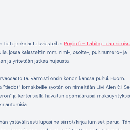
iin tietojenkalasteluviesteihin
Pöyliö.fi – Lähitapiolan nimiss
ivulle, jossa kalasteltiin mm. nimi-, osoite-, puh.numero- ja
an ja yritetään jatkaa huijausta.
turvaosastolta. Varmisti ensin kenen kanssa puhui. Huom.
a ”tiedot” lomakkeille syötän on nimeltään Liivi Alen 😊 S
ron” ja kertoi siellä havaitun epämääräisiä maksuyrityksiä
irjautumisia.
n hän ystävällisesti lupasi ne siirrot/kirjautumiset perua. T