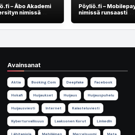
iö.fi – Åbo Akademi
Pöyliö.fi – Mobilepa
ersityn nimissä
nimissä runsaasti
kitunnusten
huijausviestejä liikk
stelua
Avainsanat
Aktia
Booking.com
Deepfake
Facebook
Hokafi
Huijaukset
Huijaus
Huijauspuhelu
Huijausviesti
Internet
Kalasteluviesti
Kyberturvallisuus
Laaksonen Korut
LinkedIn
Lähitapiola
Mehiläinen
Merrelsuomi
Meta