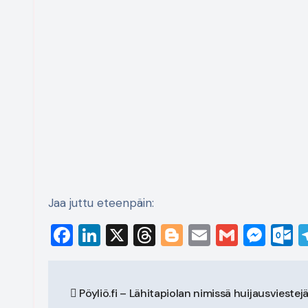
Jaa juttu eteenpäin:
Facebook
LinkedIn
X
Threads
Blogger
Email
Gmail
Mes
O
Artikkelien
Pöyliö.fi – Lähitapiolan nimissä huijausviestej
selaus