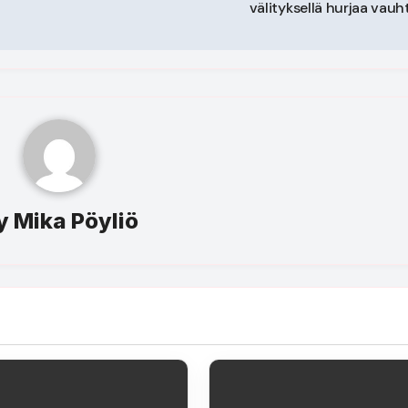
välityksellä hurjaa vauh
y
Mika Pöyliö