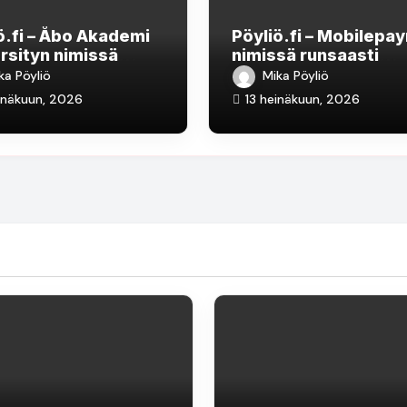
ö.fi – Åbo Akademi
Pöyliö.fi – Mobilepa
rsityn nimissä
nimissä runsaasti
kitunnusten
huijausviestejä liikke
ka Pöyliö
Mika Pöyliö
telua
inäkuun, 2026
13 heinäkuun, 2026