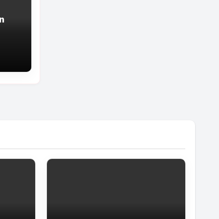
yn
ellä