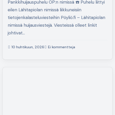
Pankkihuijauspuhelu OP:n nimissä ☎️ Puhelu liittyi
eilen Lähitapiolan nimissä liikkuneisiin
tietojenkalasteluviesteihin Pöyliö.fi – Lähitapiolan
nimissä huijausviestejä. Viesteissä olleet linkit
johtivat…
10 huhtikuun, 2026
Ei kommentteja