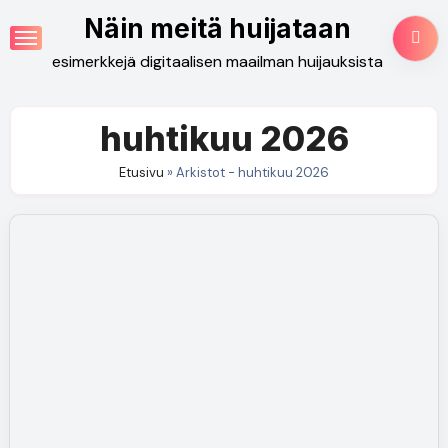
Skip
Näin meitä huijataan
to
esimerkkejä digitaalisen maailman huijauksista
content
huhtikuu 2026
Etusivu
»
Arkistot - huhtikuu 2026