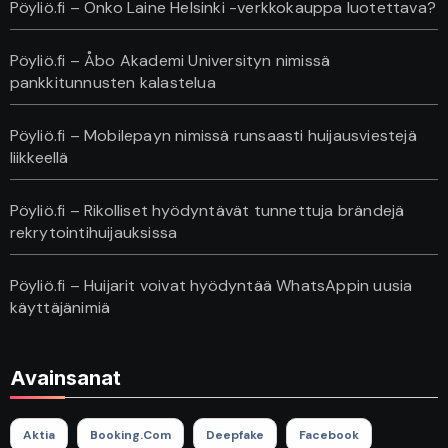
Pöyliö.fi – Onko Laine Helsinki -verkkokauppa luotettava?
Pöyliö.fi – Åbo Akademi Universityn nimissä
pankkitunnusten kalastelua
Pöyliö.fi – Mobilepayn nimissä runsaasti huijausviestejä
liikkeellä
Pöyliö.fi – Rikolliset hyödyntävät tunnettuja brändejä
rekrytointihuijauksissa
Pöyliö.fi – Huijarit voivat hyödyntää WhatsAppin uusia
käyttäjänimiä
Avainsanat
Aktia
Booking.com
Deepfake
Facebook