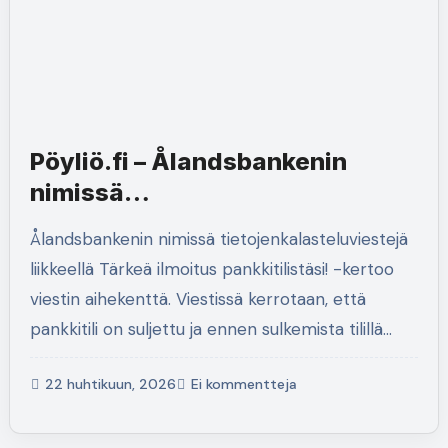
Pöyliö.fi – Ålandsbankenin
nimissä
tietojenkalasteluviestejä
Ålandsbankenin nimissä tietojenkalasteluviestejä
liikkeellä
liikkeellä Tärkeä ilmoitus pankkitilistäsi! -kertoo
viestin aihekenttä. Viestissä kerrotaan, että
pankkitili on suljettu ja ennen sulkemista tilillä…
22 huhtikuun, 2026
Ei kommentteja