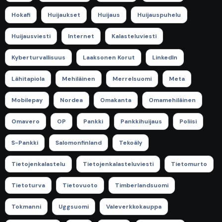
Hokafi
Huijaukset
Huijaus
Huijauspuhelu
Huijausviesti
Internet
Kalasteluviesti
Kyberturvallisuus
Laaksonen Korut
LinkedIn
Lähitapiola
Mehiläinen
Merrelsuomi
Meta
Mobilepay
Nordea
Omakanta
Omamehiläinen
Omavero
OP
Pankki
Pankkihuijaus
Poliisi
S-Pankki
Salomonfinland
Tekoäly
Tietojenkalastelu
Tietojenkalasteluviesti
Tietomurto
Tietoturva
Tietovuoto
Timberlandsuomi
Tokmanni
Uggsuomi
Valeverkkokauppa