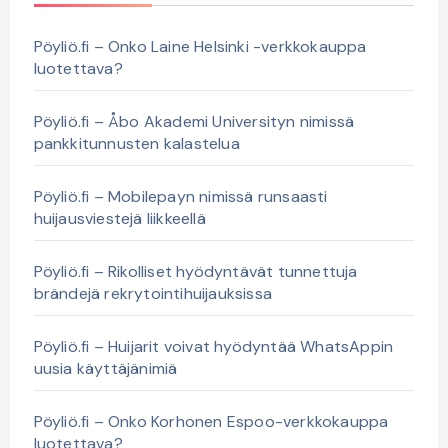
Pöyliö.fi – Onko Laine Helsinki -verkkokauppa
luotettava?
Pöyliö.fi – Åbo Akademi Universityn nimissä
pankkitunnusten kalastelua
Pöyliö.fi – Mobilepayn nimissä runsaasti
huijausviestejä liikkeellä
Pöyliö.fi – Rikolliset hyödyntävät tunnettuja
brändejä rekrytointihuijauksissa
Pöyliö.fi – Huijarit voivat hyödyntää WhatsAppin
uusia käyttäjänimiä
Pöyliö.fi – Onko Korhonen Espoo-verkkokauppa
luotettava?