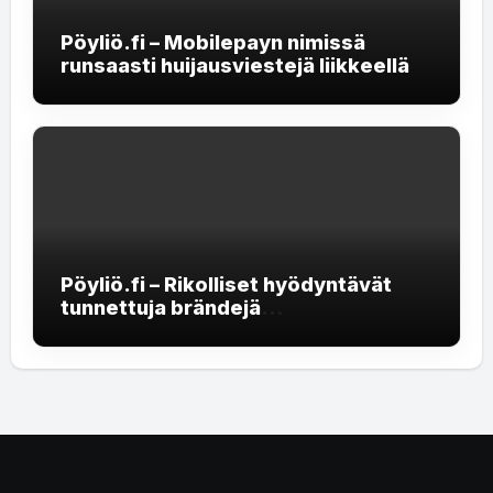
Pöyliö.fi – Mobilepayn nimissä
runsaasti huijausviestejä liikkeellä
Pöyliö.fi – Rikolliset hyödyntävät
tunnettuja brändejä
rekrytointihuijauksissa