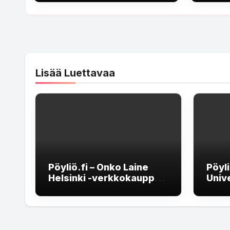
Lisää Luettavaa
Pöyliö.fi – Onko Laine
Pöyl
Helsinki -verkkokauppa
Univ
luotettava?
pank
kala