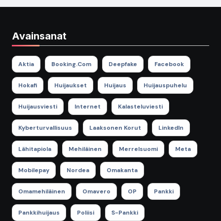
Avainsanat
Aktia
Booking.com
Deepfake
Facebook
Hokafi
Huijaukset
Huijaus
Huijauspuhelu
Huijausviesti
Internet
Kalasteluviesti
Kyberturvallisuus
Laaksonen Korut
LinkedIn
Lähitapiola
Mehiläinen
Merrelsuomi
Meta
Mobilepay
Nordea
Omakanta
Omamehiläinen
Omavero
OP
Pankki
Pankkihuijaus
Poliisi
S-Pankki