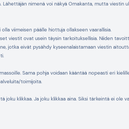
 olla viimeisen päälle hiottuja ollakseen vaarallisia.
set viestit ovat usein täysin tarkoituksellisia. Niiden tavoit
 ne, jotka eivät pysähdy kyseenalaistamaan viestin aitoutta
i.
 massoille. Sama pohja voidaan kääntää nopeasti eri kielill
lveluita/toimijoita.
ä joku klikkaa. Ja joku klikkaa aina. Siksi tärkeintä ei ole v