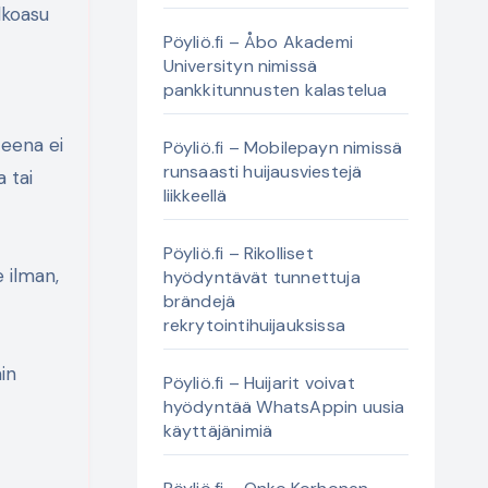
Pöyliö.fi – Åbo Akademi
Universityn nimissä
pankkitunnusten kalastelua
teena ei
Pöyliö.fi – Mobilepayn nimissä
runsaasti huijausviestejä
 tai
liikkeellä
Pöyliö.fi – Rikolliset
e ilman,
hyödyntävät tunnettuja
brändejä
rekrytointihuijauksissa
ain
Pöyliö.fi – Huijarit voivat
hyödyntää WhatsAppin uusia
käyttäjänimiä