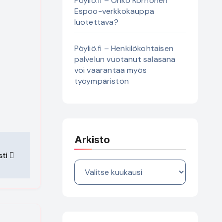
Pöyliö.fi – Onko Korhonen
Espoo-verkkokauppa
luotettava?
Pöyliö.fi – Henkilökohtaisen
palvelun vuotanut salasana
voi vaarantaa myös
työympäristön
Arkisto
sti
Arkisto