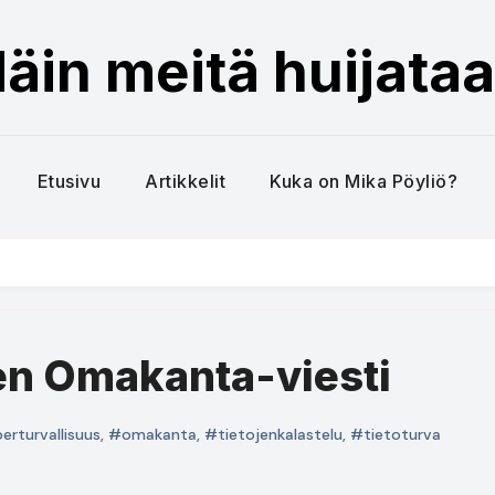
äin meitä huijata
Etusivu
Artikkelit
Kuka on Mika Pöyliö?
nen Omakanta-viesti
erturvallisuus
,
#omakanta
,
#tietojenkalastelu
,
#tietoturva