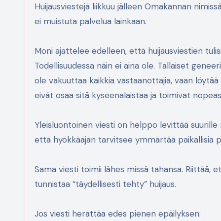
Huijausviestejä liikkuu jälleen Omakannan nimissä. Lähettäjän nimenä voi näkyä Omakanta, mutta viestin ulkoasu
ei muistuta palvelua lainkaan.
Moni ajattelee edelleen, että huijausviestien tulisi
Todellisuudessa näin ei aina ole. Tällaiset geneeri
ole vakuuttaa kaikkia vastaanottajia, vaan löytää
eivät osaa sitä kyseenalaistaa ja toimivat nopeast
Yleisluontoinen viesti on helppo levittää suurille
että hyökkääjän tarvitsee ymmärtää paikallisia pa
Sama viesti toimii lähes missä tahansa. Riittää, ett
tunnistaa “täydellisesti tehty” huijaus.
Jos viesti herättää edes pienen epäilyksen: