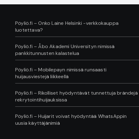
Pöyliö.fi – Onko Laine Helsinki -verkkokauppa
luotettava?
Pöyliö.fi – Åbo Akademi Universityn nimissä
pankkitunnusten kalastelua
Pöyliö.fi – Mobilepayn nimissä runsaasti
huijausviestejä liikkeellä
Pöyliö.fi – Rikolliset hyödyntävät tunnettuja brändejä
rekrytointihuijauksissa
Pöyliö.fi – Huijarit voivat hyödyntää WhatsAppin
uusia käyttäjänimiä