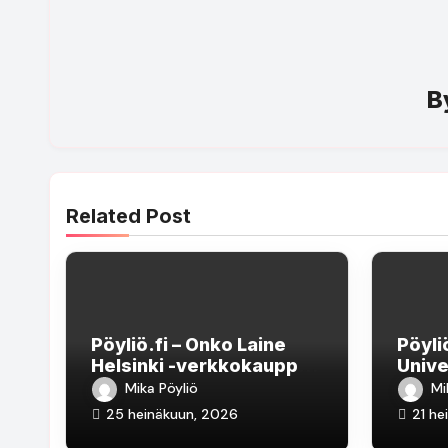
B
Related Post
Pöyliö.fi – Onko Laine
Pöyli
Helsinki -verkkokauppa
Unive
luotettava?
pank
Mika Pöyliö
Mi
kalas
25 heinäkuun, 2026
21 he