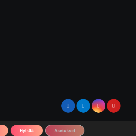
Hylkää
Asetukset