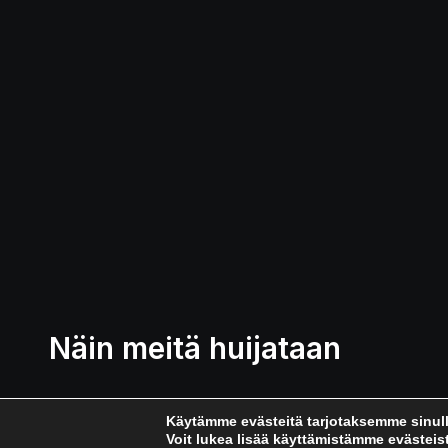
Näin meitä huijataan
Käytämme evästeitä tarjotaksemme sinu
Voit lukea lisää käyttämistämme evästeis