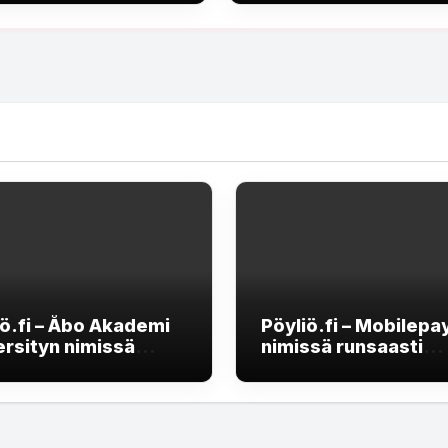
iö.fi – Åbo Akademi
Pöyliö.fi – Mobilepa
ersityn nimissä
nimissä runsaasti
kitunnusten
huijausviestejä liikk
stelua