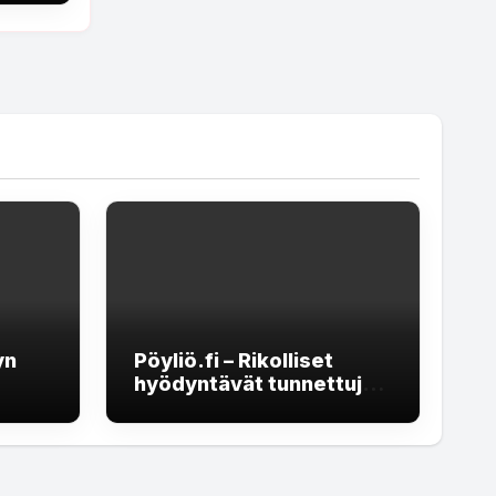
yn
Pöyliö.fi – Rikolliset
hyödyntävät tunnettuja
eellä
brändejä
rekrytointihuijauksissa