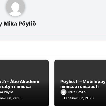
y
Mika Pöyliö
ö.fi – Åbo Akademi
Pöyliö.fi – Mobilepa
rsityn nimissä
nimissä runsaasti
kitunnusten
huijausviestejä liikke
ka Pöyliö
Mika Pöyliö
telua
inäkuun, 2026
13 heinäkuun, 2026