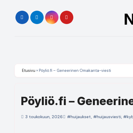
Skip
to
N
content
Etusivu
»
Pöyliö.fi – Geneerinen Omakanta-viesti
Pöyliö.fi – Geneeri
3 toukokuun, 2026
#huijaukset
,
#huijausviesti
,
#kyb