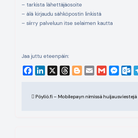
– tarkista lähettäjäosoite
– älä kirjaudu sähköpostin linkistä
– siirry palveluun itse selaimen kautta
Jaa juttu eteenpäin:
Facebook
LinkedIn
X
Threads
Blogger
Email
Gmail
Mes
O
Artikkelien
Pöyliö.fi – Mobilepayn nimissä huijausviestejä
selaus