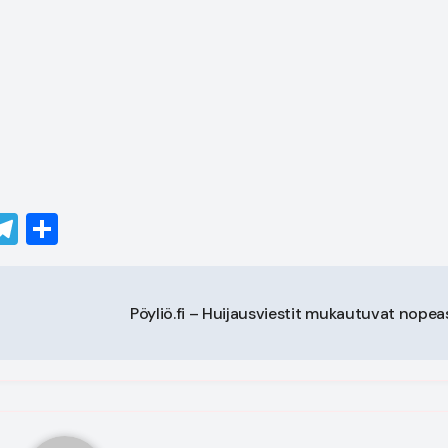
senger
utlook.com
Telegram
Share
Pöyliö.fi – Huijausviestit mukautuvat nopea