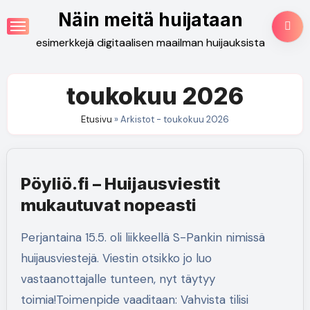
Skip
Näin meitä huijataan
to
esimerkkejä digitaalisen maailman huijauksista
content
toukokuu 2026
Etusivu
»
Arkistot - toukokuu 2026
Pöyliö.fi – Huijausviestit
mukautuvat nopeasti
Perjantaina 15.5. oli liikkeellä S-Pankin nimissä
huijausviestejä. Viestin otsikko jo luo
vastaanottajalle tunteen, nyt täytyy
toimia!Toimenpide vaaditaan: Vahvista tilisi