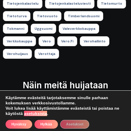
Tietojenkalastelu
Tietojenkalasteluviesti
Tietomurto
Tietoturva
Tietovuoto
Timberlandsuomi
Tokmanni
Uggsuomi
Valeverkkokauppa
Verkkokauppa
Vero
Vero.fi
Verohallinto
Verohuijaus
Verottaja
Näin meitä huijataan
Käytämme evästeitä tarjotaksemme sinulle parhaan
kokemuksen verkkosivustollamme.
Voit lukea lisää käyttämistämme evästeistä tai poistaa ne
käytöstä
asetuksista
.
Hyväksy
Hylkää
Asetukset
Copyright © All rights reserved
|
Blogus
by
Themeansar
.