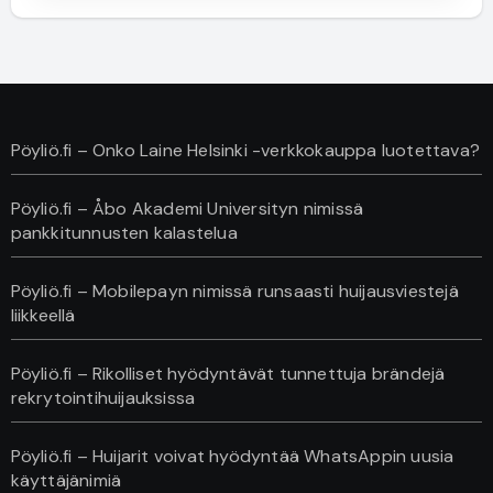
Pöyliö.fi – Onko Laine Helsinki -verkkokauppa luotettava?
Pöyliö.fi – Åbo Akademi Universityn nimissä
pankkitunnusten kalastelua
Pöyliö.fi – Mobilepayn nimissä runsaasti huijausviestejä
liikkeellä
Pöyliö.fi – Rikolliset hyödyntävät tunnettuja brändejä
rekrytointihuijauksissa
Pöyliö.fi – Huijarit voivat hyödyntää WhatsAppin uusia
käyttäjänimiä