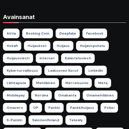
Avainsanat
Aktia
Booking.com
Deepfake
Facebook
Hokafi
Huijaukset
Huijaus
Huijauspuhelu
Huijausviesti
Internet
Kalasteluviesti
Kyberturvallisuus
Laaksonen Korut
LinkedIn
Lähitapiola
Mehiläinen
Merrelsuomi
Meta
Mobilepay
Nordea
Omakanta
Omamehiläinen
Omavero
OP
Pankki
Pankkihuijaus
Poliisi
S-Pankki
Salomonfinland
Tekoäly