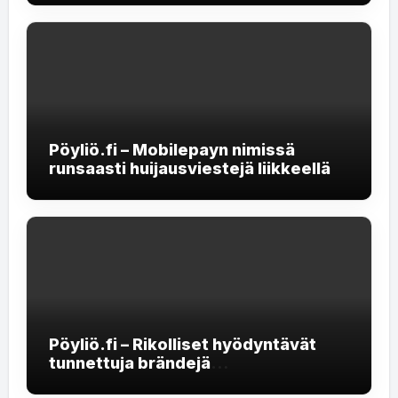
Pöyliö.fi – Mobilepayn nimissä
runsaasti huijausviestejä liikkeellä
Pöyliö.fi – Rikolliset hyödyntävät
tunnettuja brändejä
rekrytointihuijauksissa