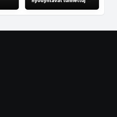
hyödyntävät tunnettuja
eellä
brändejä
rekrytointihuijauksissa