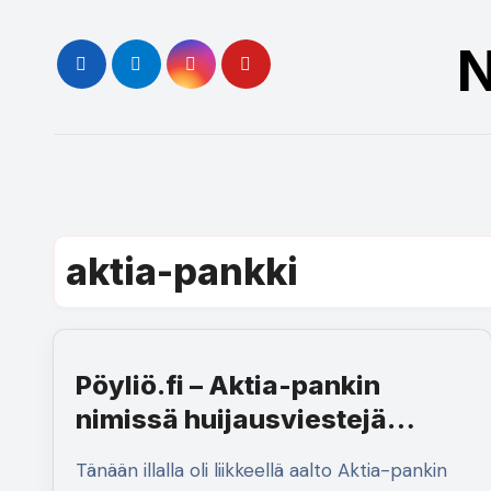
Skip
to
N
content
aktia-pankki
Pöyliö.fi – Aktia-pankin
nimissä huijausviestejä
liikkeellä
Tänään illalla oli liikkeellä aalto Aktia-pankin