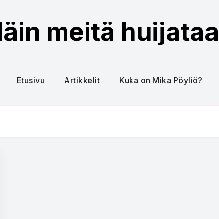
äin meitä huijata
Etusivu
Artikkelit
Kuka on Mika Pöyliö?