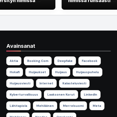
ersityn nimissä
nimissä runsaasti
kitunnusten
huijausviestejä liikk
stelua
Avainsanat
Aktia
Booking.com
Deepfake
Facebook
Hokafi
Huijaukset
Huijaus
Huijauspuhelu
Huijausviesti
Internet
Kalasteluviesti
Kyberturvallisuus
Laaksonen Korut
LinkedIn
Lähitapiola
Mehiläinen
Merrelsuomi
Meta