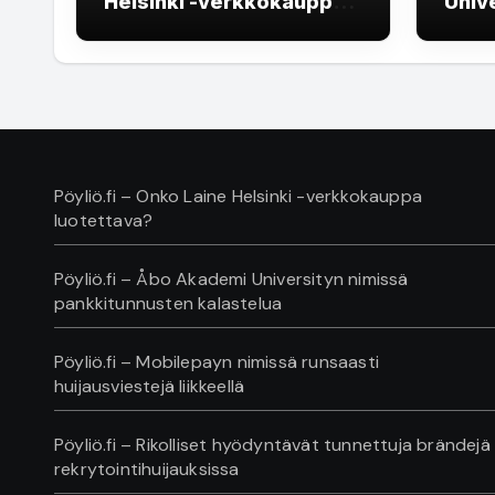
Helsinki -verkkokauppa
Univ
luotettava?
pank
kala
Pöyliö.fi – Onko Laine Helsinki -verkkokauppa
luotettava?
Pöyliö.fi – Åbo Akademi Universityn nimissä
pankkitunnusten kalastelua
Pöyliö.fi – Mobilepayn nimissä runsaasti
huijausviestejä liikkeellä
Pöyliö.fi – Rikolliset hyödyntävät tunnettuja brändejä
rekrytointihuijauksissa