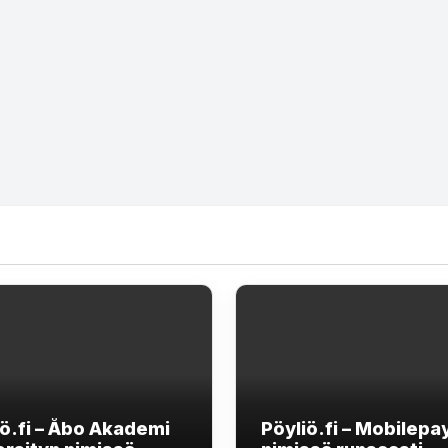
iö.fi – Åbo Akademi
Pöyliö.fi – Mobilepa