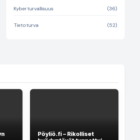
Kyberturvallisuus
(36)
Tietoturva
(52)
yn
Pöyliö.fi – Rikolliset