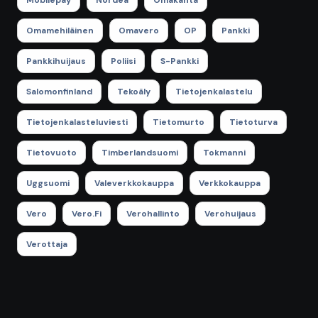
Mobilepay
Nordea
Omakanta
Omamehiläinen
Omavero
OP
Pankki
Pankkihuijaus
Poliisi
S-Pankki
Salomonfinland
Tekoäly
Tietojenkalastelu
Tietojenkalasteluviesti
Tietomurto
Tietoturva
Tietovuoto
Timberlandsuomi
Tokmanni
Uggsuomi
Valeverkkokauppa
Verkkokauppa
Vero
Vero.fi
Verohallinto
Verohuijaus
Verottaja