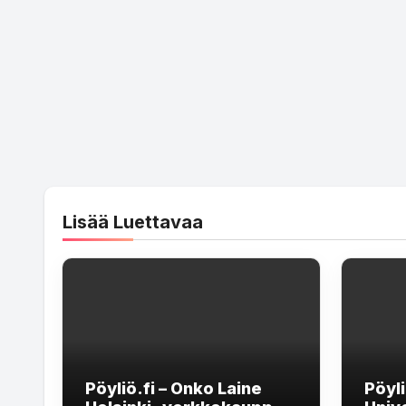
Lisää Luettavaa
Pöyliö.fi – Onko Laine
Pöyl