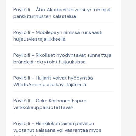
Pöyliö.fi – Åbo Akademi Universityn nimissä
pankkitunnusten kalastelua
Pöyliö.fi – Mobilepayn nimissä runsaasti
huijausviestejä liikkeellä
Pöyliö.fi – Rikolliset hyödyntävät tunnettuja
brändejä rekrytointihuijauksissa
Pöyliö.fi – Huijarit voivat hyödyntää
WhatsAppin uusia käyttäjänimiä
Pöyliö.fi – Onko Korhonen Espoo-
verkkokauppa luotettava?
Pöyliö.fi – Henkilökohtaisen palvelun
vuotanut salasana voi vaarantaa myös